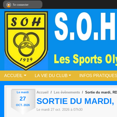
Panneau de gestion des cookies
Se connecter
ACCUEIL
LA VIE DU CLUB
INFOS PRATIQUE
Accueil
Les évènements
Sortie du mardi, RD
Le
mardi
27
SORTIE DU MARDI, 
OCT.
2026
Le
mardi
27
oct.
2026
à 07h30