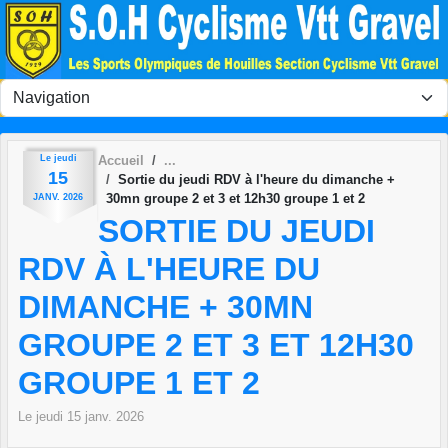
Panneau de gestion des cookies
Le
jeudi
Accueil
15
Sortie du jeudi RDV à l'heure du dimanche +
30mn groupe 2 et 3 et 12h30 groupe 1 et 2
JANV.
2026
SORTIE DU JEUDI
RDV À L'HEURE DU
DIMANCHE + 30MN
GROUPE 2 ET 3 ET 12H30
GROUPE 1 ET 2
Le
jeudi
15
janv.
2026