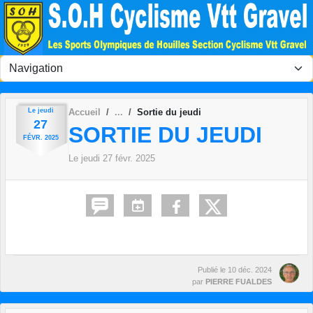
Panneau de gestion des cookies
Le
jeudi
Accueil
Sortie du jeudi
27
SORTIE DU JEUDI
FÉVR.
2025
Le
jeudi
27
févr.
2025
Publié le
10 déc. 2024
par
PIERRE FUALDES