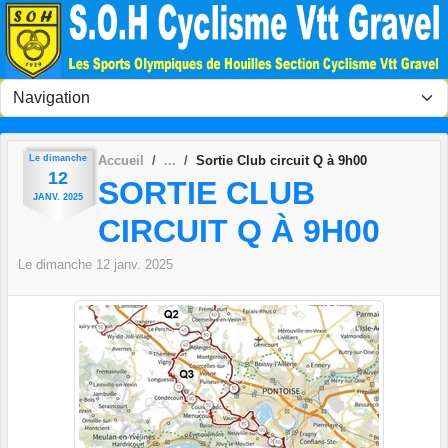
Panneau de gestion des cookies
Le
dimanche
Accueil
Sortie Club circuit Q à 9h00
12
SORTIE CLUB
JANV.
2025
CIRCUIT Q À 9H00
Le
dimanche
12
janv.
2025