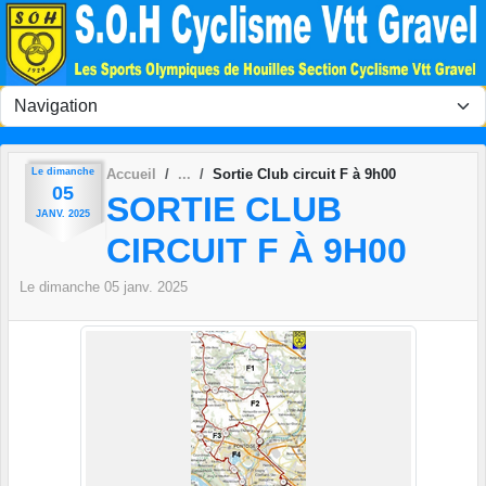
Panneau de gestion des cookies
Le
dimanche
Accueil
Sortie Club circuit F à 9h00
05
SORTIE CLUB
JANV.
2025
CIRCUIT F À 9H00
Le
dimanche
05
janv.
2025