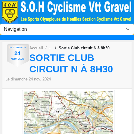
Panneau de gestion des cookies
Le
dimanche
Accueil
Sortie Club circuit N à 8h30
24
SORTIE CLUB
NOV.
2024
CIRCUIT N À 8H30
Le
dimanche
24
nov.
2024