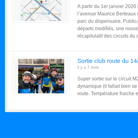
A partir du 1er janvier 2026 
l’avenue Maurice Berteaux et
parc du dispensaire. Public
départs modifiés, une nouvel
récapitulatif des circuits du 
Sortie club route du 1
il y a 7 mois
Super sortie sur le circuit 
dynamique (il fallait bien s
route. Température fraiche 