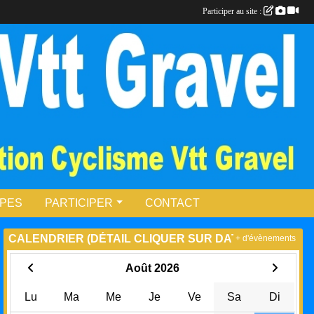
Participer au site :
UPES
PARTICIPER
CONTACT
CALENDRIER (DÉTAIL CLIQUER SUR DATE)
+ d'évènements
Août 2026
Lu
Ma
Me
Je
Ve
Sa
Di