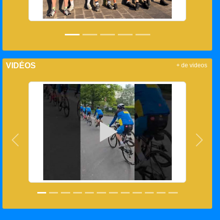
VIDÉOS
+ de videos
Précedent
Suiva