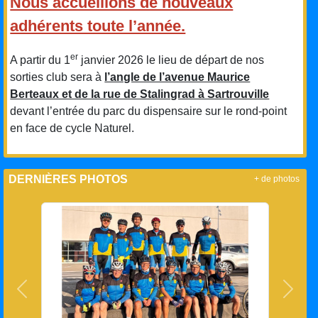
Nous accueillons de nouveaux
adhérents toute l’année.
er
A partir du 1
janvier 2026 le lieu de départ de nos
sorties club sera à
l’angle de l’avenue Maurice
Berteaux et de la rue de Stalingrad à Sartrouville
devant l’entrée du parc du dispensaire sur le rond-point
en face de cycle Naturel.
DERNIÈRES PHOTOS
+ de photos
Précedent
Suiva