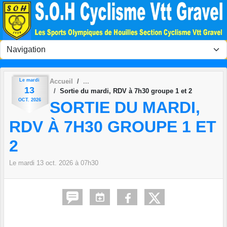
Panneau de gestion des cookies
Le
mardi
Accueil
13
Sortie du mardi, RDV à 7h30 groupe 1 et 2
OCT.
2026
SORTIE DU MARDI,
RDV À 7H30 GROUPE 1 ET
2
Le
mardi
13
oct.
2026
à 07h30