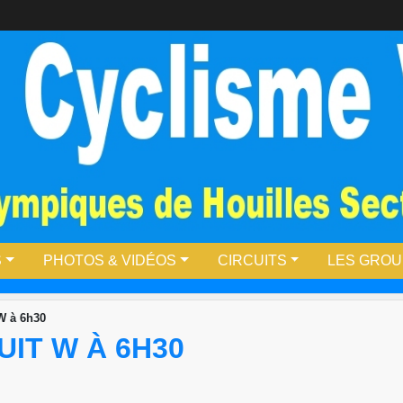
S
PHOTOS & VIDÉOS
CIRCUITS
LES GRO
 W à 6h30
UIT W À 6H30